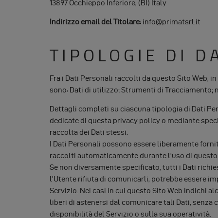
13897 Occhieppo Inferiore, (BI) Italy
Indirizzo email del Titolare:
info@primatsrl.it
TIPOLOGIE DI D
Fra i Dati Personali raccolti da questo Sito Web, i
sono: Dati di utilizzo; Strumenti di Tracciamento; 
Dettagli completi su ciascuna tipologia di Dati Per
dedicate di questa privacy policy o mediante specif
raccolta dei Dati stessi.
I Dati Personali possono essere liberamente forniti 
raccolti automaticamente durante l'uso di questo
Se non diversamente specificato, tutti i Dati richi
l’Utente rifiuta di comunicarli, potrebbe essere im
Servizio. Nei casi in cui questo Sito Web indichi al
liberi di astenersi dal comunicare tali Dati, senz
disponibilità del Servizio o sulla sua operatività.