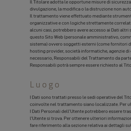
Il Titolare adotta le opportune misure di sicurezza
divulgazione, la modifica o la distruzione non auto
Il trattamento viene effettuato mediante strument
organizzative e con logiche strettamente correlate al
alcuni casi, potrebbero avere accesso ai Dati altri
questo Sito Web (personale amministrativo, comme
sistema) ovvero soggetti esterni (come fornitori di s
hosting provider, società informatiche, agenzie d
necessario, Responsabili del Trattamento da parte 
Responsabili potrà sempre essere richiesto al Tit
Luogo
I Dati sono trattati presso le sedi operative del Tito
coinvolte nel trattamento siano localizzate. Per ult
I Dati Personali dell’Utente potrebbero essere trasf
l’Utente si trova. Per ottenere ulteriori informazi
fare riferimento alla sezione relativa ai dettagli s