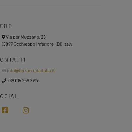
SEDE
a
Via per Muzzano, 23
d
13897 Occhieppo Inferiore, (BI) Italy
d
r
e
ONTATTI
s
s
e
info@terracrudaitalia.it
m
a
p
+39 015 259 3919
i
h
l
o
n
OCIAL
e
f
i
a
n
c
s
e
t