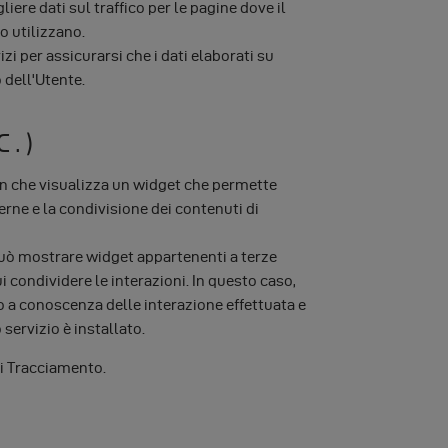
ere dati sul traffico per le pagine dove il
o utilizzano.
zi per assicurarsi che i dati elaborati su
 dell'Utente.
C.)
on che visualizza un widget che permette
erne e la condivisione dei contenuti di
può mostrare widget appartenenti a terze
i condividere le interazioni. In questo caso,
o a conoscenza delle interazione effettuata e
o servizio è installato.
 di Tracciamento.