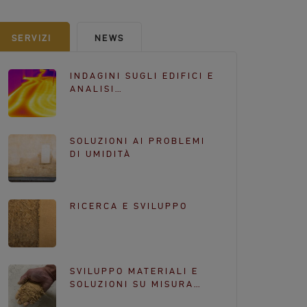
b
a
o
g
SERVIZI
NEWS
o
r
k
a
INDAGINI SUGLI EDIFICI E
m
ANALISI…
SOLUZIONI AI PROBLEMI
DI UMIDITÀ
RICERCA E SVILUPPO
SVILUPPO MATERIALI E
SOLUZIONI SU MISURA…