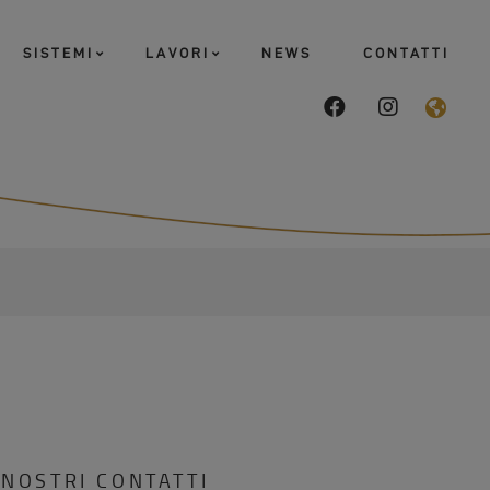
SISTEMI
LAVORI
NEWS
CONTATTI
facebook
instagram
FAS
FA-
GLO
AME
DRO
TRI
 NOSTRI CONTATTI