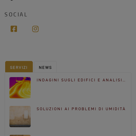
i
h
l
o
n
SOCIAL
e
f
i
a
n
c
s
e
t
b
a
o
g
SERVIZI
NEWS
o
r
k
a
INDAGINI SUGLI EDIFICI E ANALISI…
m
SOLUZIONI AI PROBLEMI DI UMIDITÀ