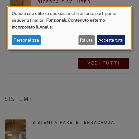
RICERCA E SVILUPPO
Questo sito utilizza cookies anche di terze parti per le
seguenti finalità :
Funzionali, Contenuto esterno
UTILIZZO
incorporato & Analisi
.
SVILUPPO MATERIALI E SOLUZIONI
DI
SU MISURA…
Personalizza
Rifiuta
Accetta tutti
DATI
PERSONALI
VEDI TUTTI
E
COOKIE
SISTEMI
SISTEMI A PARETE TERRACRUDA