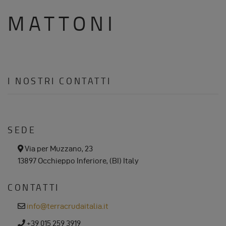
MATTONI
I NOSTRI CONTATTI
SEDE
a
Via per Muzzano, 23
d
13897 Occhieppo Inferiore, (BI) Italy
d
r
e
CONTATTI
s
s
e
info@terracrudaitalia.it
m
a
p
+39 015 259 3919